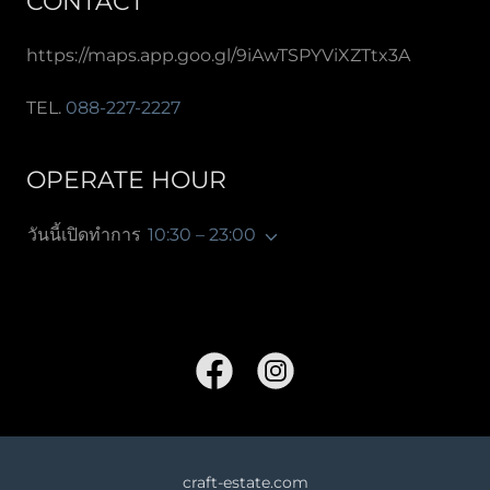
CONTACT
https://maps.app.goo.gl/9iAwTSPYViXZTtx3A
TEL.
088-227-2227
OPERATE HOUR
วันนี้เปิดทำการ
10:30 – 23:00
craft-estate.com